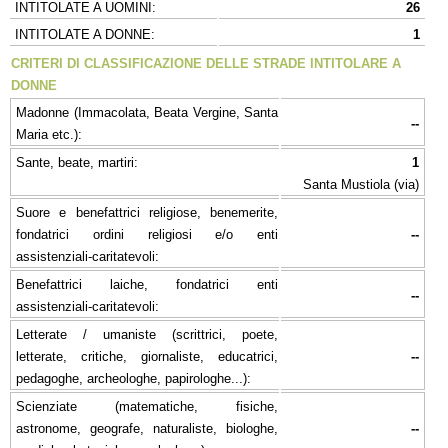
INTITOLATE A UOMINI:
26
INTITOLATE A DONNE:
1
CRITERI DI CLASSIFICAZIONE DELLE STRADE INTITOLARE A
DONNE
Madonne (Immacolata, Beata Vergine, Santa
--
Maria etc.):
Sante, beate, martiri:
1
Santa Mustiola (via)
Suore e benefattrici religiose, benemerite,
fondatrici ordini religiosi e/o enti
--
assistenziali-caritatevoli:
Benefattrici laiche, fondatrici enti
--
assistenziali-caritatevoli:
Letterate / umaniste (scrittrici, poete,
letterate, critiche, giornaliste, educatrici,
--
pedagoghe, archeologhe, papirologhe...):
Scienziate (matematiche, fisiche,
astronome, geografe, naturaliste, biologhe,
--