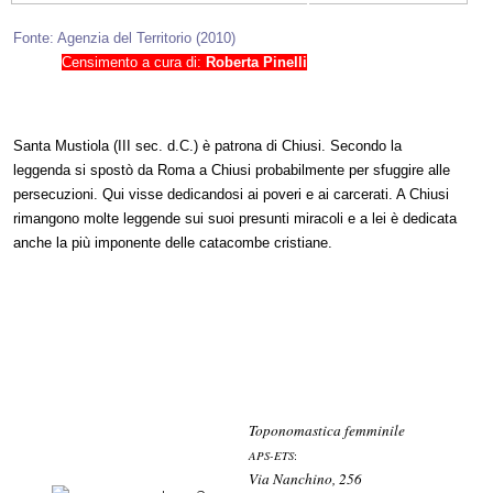
Fonte: Agenzia del Territorio (2010)
Censimento a cura di:
Roberta Pinelli
Santa Mustiola (III sec. d.C.) è patrona di Chiusi. Secondo la
leggenda si spostò da Roma a Chiusi probabilmente per sfuggire alle
persecuzioni. Qui visse dedicandosi ai poveri e ai carcerati. A Chiusi
rimangono molte leggende sui suoi presunti miracoli e a lei è dedicata
anche la più imponente delle catacombe cristiane.
Toponomastica femminile
APS-ETS
:
Via Nanchino, 256