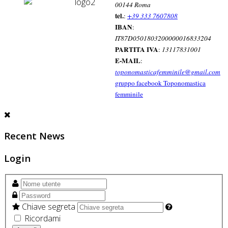
00144 Roma
tel.
:
+39 333 7607808
IBAN
:
IT87D0501803200000016833204
PARTITA IVA
:
13117831001
E-MAIL
:
toponomasticafemminile@gmail.com
gruppo facebook Toponomastica
femminile
Recent News
Login
Chiave segreta
Ricordami