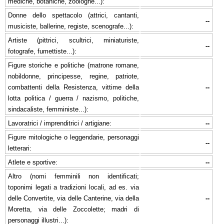
mediche, botaniche, zoologhe...):
Donne dello spettacolo (attrici, cantanti,
--
musiciste, ballerine, registe, scenografe...):
Artiste (pittrici, scultrici, miniaturiste,
--
fotografe, fumettiste...):
Figure storiche e politiche (matrone romane,
nobildonne, principesse, regine, patriote,
combattenti della Resistenza, vittime della
--
lotta politica / guerra / nazismo, politiche,
sindacaliste, femministe...):
Lavoratrici / imprenditrici / artigiane:
--
Figure mitologiche o leggendarie, personaggi
--
letterari:
Atlete e sportive:
--
Altro (nomi femminili non identificati;
toponimi legati a tradizioni locali, ad es. via
delle Convertite, via delle Canterine, via della
--
Moretta, via delle Zoccolette; madri di
personaggi illustri...):