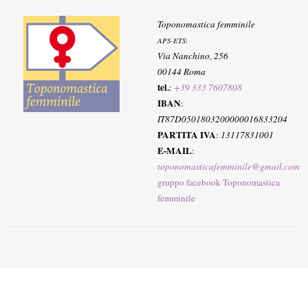
Toponomastica femminile
APS-ETS
:
Via Nanchino, 256
00144 Roma
tel.
:
+39 333 7607808
IBAN
:
IT87D0501803200000016833204
PARTITA IVA
:
13117831001
E-MAIL
:
toponomasticafemminile@gmail.com
gruppo facebook Toponomastica
femminile