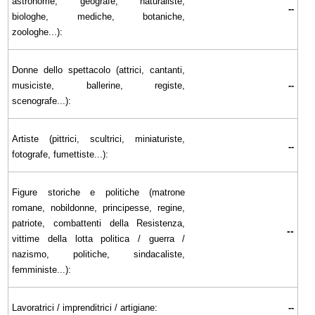
astronome, geografe, naturaliste,
--
biologhe, mediche, botaniche,
zoologhe...):
Donne dello spettacolo (attrici, cantanti,
musiciste, ballerine, registe,
--
scenografe...):
Artiste (pittrici, scultrici, miniaturiste,
--
fotografe, fumettiste...):
Figure storiche e politiche (matrone
romane, nobildonne, principesse, regine,
patriote, combattenti della Resistenza,
--
vittime della lotta politica / guerra /
nazismo, politiche, sindacaliste,
femministe...):
Lavoratrici / imprenditrici / artigiane:
--