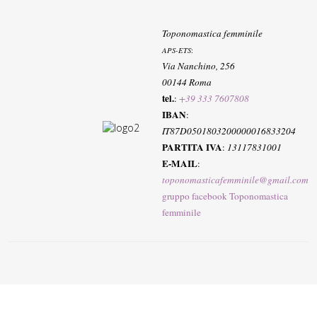
Toponomastica femminile
APS-ETS
:
Via Nanchino, 256
00144 Roma
tel.
:
+39 333 7607808
IBAN
:
IT87D0501803200000016833204
PARTITA IVA
:
13117831001
E-MAIL
:
toponomasticafemminile@gmail.com
gruppo facebook Toponomastica
femminile