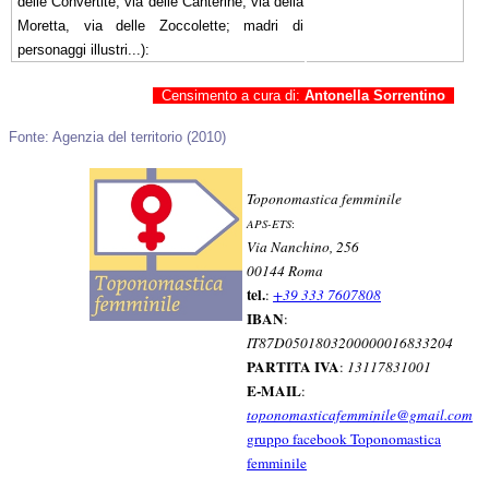
delle Convertite, via delle Canterine, via della
Moretta, via delle Zoccolette; madri di
personaggi illustri...):
Censimento a cura di:
Antonella Sorrentino
Fonte: Agenzia del territorio (2010)
Toponomastica femminile
APS-ETS
:
Via Nanchino, 256
00144 Roma
tel.
:
+39 333 7607808
IBAN
:
IT87D0501803200000016833204
PARTITA IVA
:
13117831001
E-MAIL
:
toponomasticafemminile@gmail.com
gruppo facebook Toponomastica
femminile