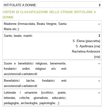
INTITOLATE A DONNE:
3
CRITERI DI CLASSIFICAZIONE DELLE STRADE INTITOLARE A
DONNE
Madonne (Immacolata, Beata Vergine, Santa
--
Maria etc.):
Sante, beate, martiri:
3
S. Elena (piazzetta)
S. Apollinara (via)
Rachelina Ambrosini
(via)
Suore e benefattrici religiose, benemerite,
--
fondatrici ordini religiosi e/o enti
assistenziali-caritatevoli:
Benefattrici laiche, fondatrici enti
--
assistenziali-caritatevoli:
Letterate / umaniste (scrittrici, poete,
--
letterate, critiche, giornaliste, educatrici,
pedagoghe, archeologhe, papirologhe...):