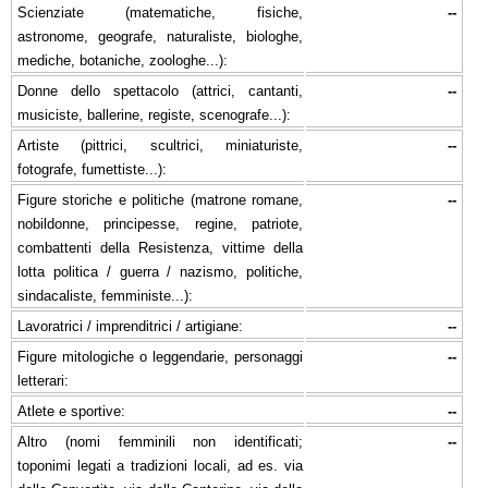
Scienziate (matematiche, fisiche,
--
astronome, geografe, naturaliste, biologhe,
mediche, botaniche, zoologhe...):
Donne dello spettacolo (attrici, cantanti,
--
musiciste, ballerine, registe, scenografe...):
Artiste (pittrici, scultrici, miniaturiste,
--
fotografe, fumettiste...):
Figure storiche e politiche (matrone romane,
--
nobildonne, principesse, regine, patriote,
combattenti della Resistenza, vittime della
lotta politica / guerra / nazismo, politiche,
sindacaliste, femministe...):
Lavoratrici / imprenditrici / artigiane:
--
Figure mitologiche o leggendarie, personaggi
--
letterari:
Atlete e sportive:
--
Altro (nomi femminili non identificati;
--
toponimi legati a tradizioni locali, ad es. via