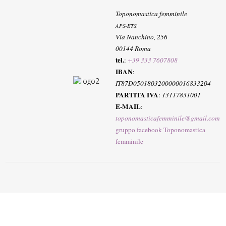
Toponomastica femminile
APS-ETS
:
Via Nanchino, 256
00144 Roma
tel.
:
+39 333 7607808
IBAN
:
IT87D0501803200000016833204
PARTITA IVA
:
13117831001
E-MAIL
:
toponomasticafemminile@gmail.com
gruppo facebook Toponomastica
femminile