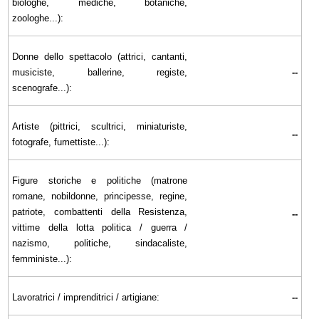
biologhe, mediche, botaniche,
zoologhe...):
Donne dello spettacolo (attrici, cantanti,
musiciste, ballerine, registe,
--
scenografe...):
Artiste (pittrici, scultrici, miniaturiste,
--
fotografe, fumettiste...):
Figure storiche e politiche (matrone
romane, nobildonne, principesse, regine,
patriote, combattenti della Resistenza,
--
vittime della lotta politica / guerra /
nazismo, politiche, sindacaliste,
femministe...):
Lavoratrici / imprenditrici / artigiane:
--