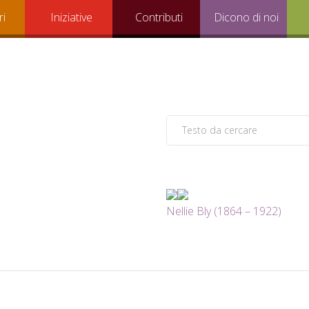
ri
Iniziative
Contributi
Dicono di noi
Nellie Bly (1864 – 1922)