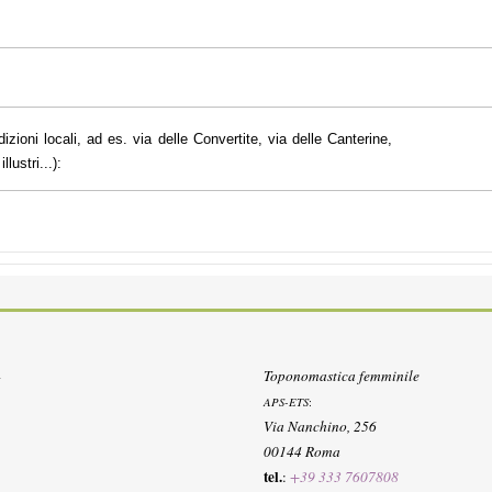
dizioni locali, ad es. via delle Convertite, via delle Canterine,
lustri...):
Toponomastica femminile
APS-ETS
:
Via Nanchino, 256
00144 Roma
tel.
:
+39 333 7607808