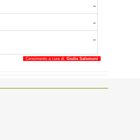
--
--
--
Censimento a cura di:
Giulia Salomoni