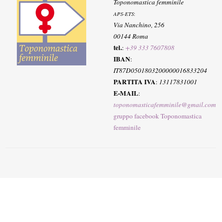
Toponomastica femminile
APS-ETS
:
Via Nanchino, 256
00144 Roma
tel.
:
+39 333 7607808
IBAN
:
IT87D0501803200000016833204
PARTITA IVA
:
13117831001
E-MAIL
:
toponomasticafemminile@gmail.com
gruppo facebook Toponomastica
femminile