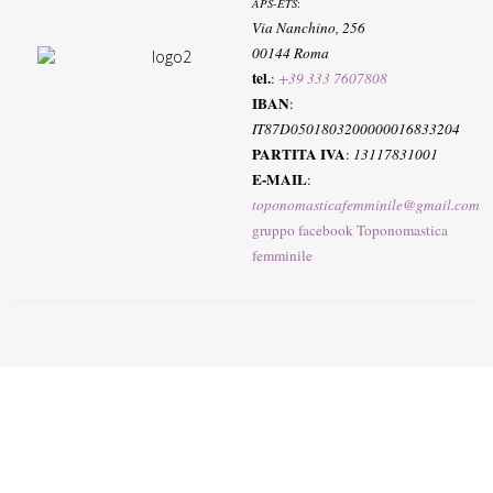
APS-ETS
:
Via Nanchino, 256
00144 Roma
tel.
:
+39 333 7607808
IBAN
:
IT87D0501803200000016833204
PARTITA IVA
:
13117831001
E-MAIL
:
toponomasticafemminile@gmail.com
gruppo facebook Toponomastica
femminile