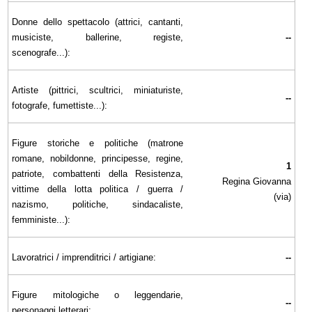
Donne dello spettacolo (attrici, cantanti,
musiciste, ballerine, registe,
--
scenografe...):
Artiste (pittrici, scultrici, miniaturiste,
--
fotografe, fumettiste...):
Figure storiche e politiche (matrone
romane, nobildonne, principesse, regine,
1
patriote, combattenti della Resistenza,
Regina Giovanna
vittime della lotta politica / guerra /
(via)
nazismo, politiche, sindacaliste,
femministe...):
Lavoratrici / imprenditrici / artigiane:
--
Figure mitologiche o leggendarie,
--
personaggi letterari: