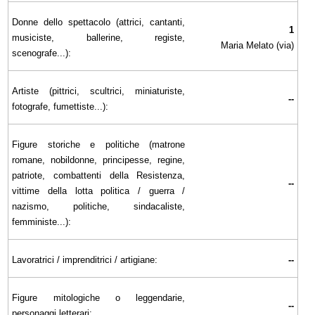
Donne dello spettacolo (attrici, cantanti,
1
musiciste, ballerine, registe,
Maria Melato (via)
scenografe...):
Artiste (pittrici, scultrici, miniaturiste,
--
fotografe, fumettiste...):
Figure storiche e politiche (matrone
romane, nobildonne, principesse, regine,
patriote, combattenti della Resistenza,
--
vittime della lotta politica / guerra /
nazismo, politiche, sindacaliste,
femministe...):
Lavoratrici / imprenditrici / artigiane:
--
Figure mitologiche o leggendarie,
--
personaggi letterari: