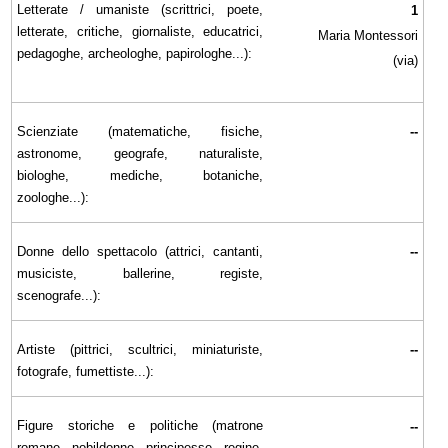
Letterate / umaniste (scrittrici, poete,
1
letterate, critiche, giornaliste, educatrici,
Maria Montessori
pedagoghe, archeologhe, papirologhe...):
(via)
Scienziate (matematiche, fisiche,
--
astronome, geografe, naturaliste,
biologhe, mediche, botaniche,
zoologhe...):
Donne dello spettacolo (attrici, cantanti,
--
musiciste, ballerine, registe,
scenografe...):
Artiste (pittrici, scultrici, miniaturiste,
--
fotografe, fumettiste...):
Figure storiche e politiche (matrone
--
romane, nobildonne, principesse, regine,