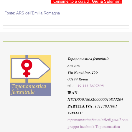
Censimento a cura di:
Giulia Salomoni
Fonte: ARS dell'Emilia Romagna
Toponomastica femminile
APS-ETS
:
Via Nanchino, 256
00144 Roma
tel.
:
+39 333 7607808
IBAN
:
IT87D0501803200000016833204
PARTITA IVA
:
13117831001
E-MAIL
:
toponomasticafemminile@gmail.com
gruppo facebook Toponomastica