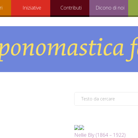
ri
Iniziative
Contributi
Dicono di noi
Nellie Bly (1864 – 1922)