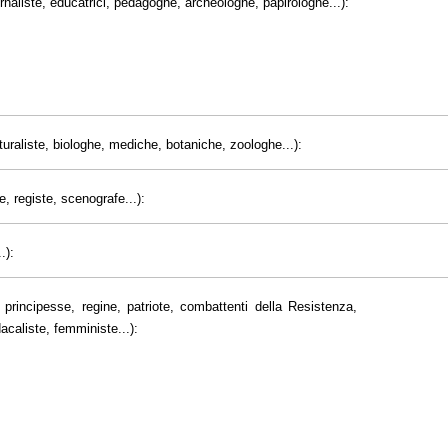
giornaliste, educatrici, pedagoghe, archeologhe, papirologhe...):
uraliste, biologhe, mediche, botaniche, zoologhe...):
e, registe, scenografe...):
.):
principesse, regine, patriote, combattenti della Resistenza,
dacaliste, femministe...):