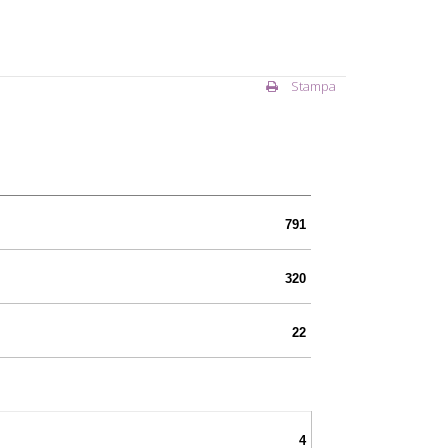
Stampa
791
320
22
4