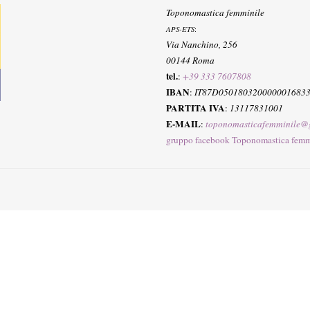
Toponomastica femminile
APS-ETS
:
Via Nanchino, 256
00144 Roma
tel.
:
+39 333 7607808
IBAN
:
IT87D050180320000001683
PARTITA IVA
:
13117831001
E-MAIL
:
toponomasticafemminile@
gruppo facebook Toponomastica femm