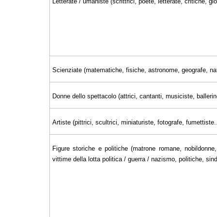
Letterate / umaniste (scrittrici, poete, letterate, critiche, 
Scienziate (matematiche, fisiche, astronome, geografe, nat
Donne dello spettacolo (attrici, cantanti, musiciste, ballerin
Artiste (pittrici, scultrici, miniaturiste, fotografe, fumettiste..
Figure storiche e politiche (matrone romane, nobildonne, 
vittime della lotta politica / guerra / nazismo, politiche, sin