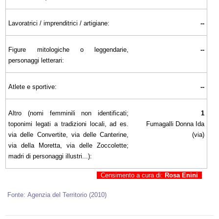
Lavoratrici / imprenditrici / artigiane:
--
Figure mitologiche o leggendarie,
--
personaggi letterari:
Atlete e sportive:
--
Altro (nomi femminili non identificati;
1
toponimi legati a tradizioni locali, ad es.
Fumagalli Donna Ida
via delle Convertite, via delle Canterine,
(via)
via della Moretta, via delle Zoccolette;
madri di personaggi illustri...):
Censimento a cura di:
Rosa Enini
Fonte: Agenzia del Territorio (2010)