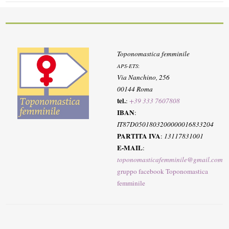
Toponomastica femminile
APS-ETS
:
Via Nanchino, 256
00144 Roma
tel.
:
+39 333 7607808
IBAN
:
IT87D0501803200000016833204
PARTITA IVA
:
13117831001
E-MAIL
:
toponomasticafemminile@gmail.com
gruppo facebook Toponomastica
femminile