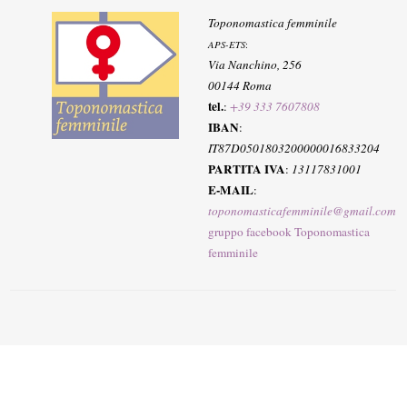
Toponomastica femminile
APS-ETS
:
Via Nanchino, 256
00144 Roma
tel.
:
+39 333 7607808
IBAN
:
IT87D0501803200000016833204
PARTITA IVA
:
13117831001
E-MAIL
:
toponomasticafemminile@gmail.com
gruppo facebook Toponomastica
femminile