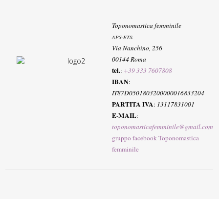
Toponomastica femminile
APS-ETS
:
Via Nanchino, 256
00144 Roma
tel.
:
+39 333 7607808
IBAN
:
IT87D0501803200000016833204
PARTITA IVA
:
13117831001
E-MAIL
:
toponomasticafemminile@gmail.com
gruppo facebook Toponomastica
femminile