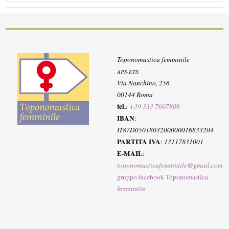
Toponomastica femminile
APS-ETS
:
Via Nanchino, 256
00144 Roma
tel.
:
+39 333 7607808
IBAN
:
IT87D0501803200000016833204
PARTITA IVA
:
13117831001
E-MAIL
:
toponomasticafemminile@gmail.com
gruppo facebook Toponomastica
femminile