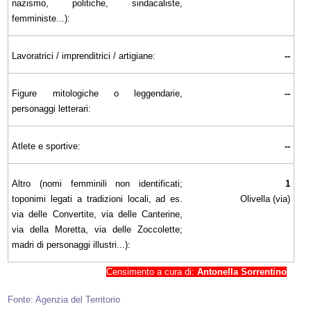
nazismo, politiche, sindacaliste,
femministe...):
Lavoratrici / imprenditrici / artigiane:
--
Figure mitologiche o leggendarie,
--
personaggi letterari:
Atlete e sportive:
--
Altro (nomi femminili non identificati;
1
toponimi legati a tradizioni locali, ad es.
Olivella (via)
via delle Convertite, via delle Canterine,
via della Moretta, via delle Zoccolette;
madri di personaggi illustri...):
Censimento a cura di:
Antonella Sorrentino
Fonte: Agenzia del Territorio