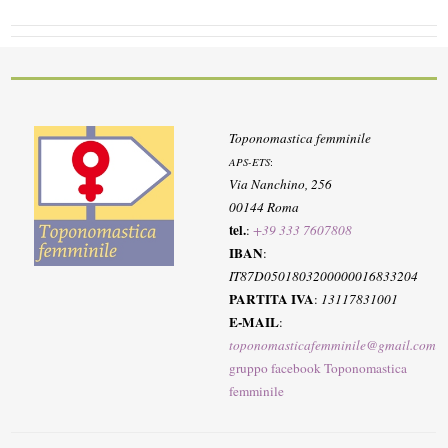
Toponomastica femminile
APS-ETS
:
Via Nanchino, 256
00144 Roma
tel.
:
+39 333 7607808
IBAN
:
IT87D0501803200000016833204
PARTITA IVA
:
13117831001
E-MAIL
:
toponomasticafemminile@gmail.com
gruppo facebook Toponomastica
femminile