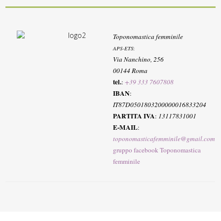
Toponomastica femminile
APS-ETS
:
Via Nanchino, 256
00144 Roma
tel.
:
+39 333 7607808
IBAN
:
IT87D0501803200000016833204
PARTITA IVA
:
13117831001
E-MAIL
:
toponomasticafemminile@gmail.com
gruppo facebook Toponomastica
femminile