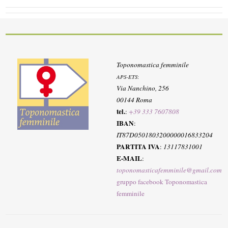
Toponomastica femminile
APS-ETS
:
Via Nanchino, 256
00144 Roma
tel.
:
+39 333 7607808
IBAN
:
IT87D0501803200000016833204
PARTITA IVA
:
13117831001
E-MAIL
:
toponomasticafemminile@gmail.com
gruppo facebook Toponomastica
femminile