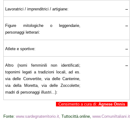
Lavoratrici / imprenditrici / artigiane:
--
Figure mitologiche o leggendarie,
--
personaggi letterari:
Atlete e sportive:
--
Altro (nomi femminili non identificati;
--
toponimi legati a tradizioni locali, ad es.
via delle Convertite, via delle Canterine,
via della Moretta, via delle Zoccolette;
madri di personaggi illustri...):
Censimento a cura di:
Agnese Onnis
Fonte:
www.sardegnaterritorio.it,
Tuttocittà.online,
www.ComuniItaliani.it