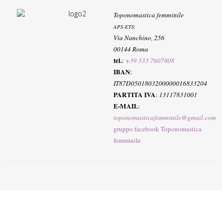
Toponomastica femminile
APS-ETS
:
Via Nanchino, 256
00144 Roma
tel.
:
+39 333 7607808
IBAN
:
IT87D0501803200000016833204
PARTITA IVA
:
13117831001
E-MAIL
:
toponomasticafemminile@gmail.com
gruppo facebook Toponomastica
femminile