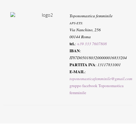
Toponomastica femminile
APS-ETS
:
Via Nanchino, 256
00144 Roma
tel.
:
+39 333 7607808
IBAN
:
IT87D0501803200000016833204
PARTITA IVA
:
13117831001
E-MAIL
:
toponomasticafemminile@gmail.com
gruppo facebook Toponomastica
femminile