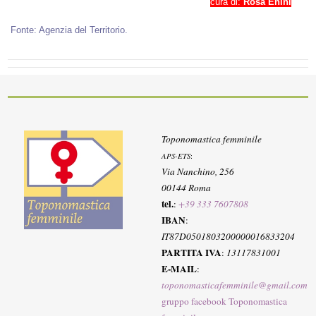
cura di:
Rosa Enini
Fonte: Agenzia del Territorio.
Toponomastica femminile
APS-ETS
:
Via Nanchino, 256
00144 Roma
tel.
:
+39 333 7607808
IBAN
:
IT87D0501803200000016833204
PARTITA IVA
:
13117831001
E-MAIL
:
toponomasticafemminile@gmail.com
gruppo facebook Toponomastica