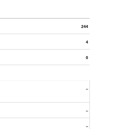
244
4
0
--
--
--