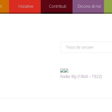
ri
Iniziative
Contributi
Dicono di noi
Nellie Bly (1864 – 1922)