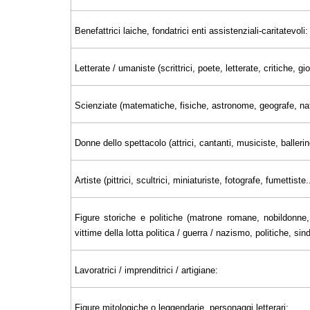
Benefattrici laiche, fondatrici enti assistenziali-caritatevoli:
Letterate / umaniste (scrittrici, poete, letterate, critiche, 
Scienziate (matematiche, fisiche, astronome, geografe, nat
Donne dello spettacolo (attrici, cantanti, musiciste, ballerin
Artiste (pittrici, scultrici, miniaturiste, fotografe, fumettiste..
Figure storiche e politiche (matrone romane, nobildonne, 
vittime della lotta politica / guerra / nazismo, politiche, sin
Lavoratrici / imprenditrici / artigiane:
Figure mitologiche o leggendarie, personaggi letterari: