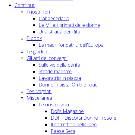
Contributi
I nostri libri
L'abbecedario
Le Mille: i primati delle donne
Una strada per Rita
E-book
Le madri fondatrici dell'Europa
Le guide di Tf
Gli atti dei convegni
Sulle vie della parità
Strade maestre
Lavoratrici in piazza
Donne in pista. On the road
Tesi vaganti
Miscellanea
Le nostre voci
Dol's Magazine
DDF - Discorsi Donne Filosofe
Il carrettino delle idee
Paese Sera