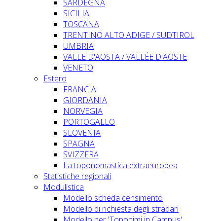
SARDEGNA
SICILIA
TOSCANA
TRENTINO ALTO ADIGE / SUDTIROL
UMBRIA
VALLE D'AOSTA / VALLÉE D'AOSTE
VENETO
Estero
FRANCIA
GIORDANIA
NORVEGIA
PORTOGALLO
SLOVENIA
SPAGNA
SVIZZERA
La toponomastica extraeuropea
Statistiche regionali
Modulistica
Modello scheda censimento
Modello di richiesta degli stradari
Modello per 'Toponimi in Campus'