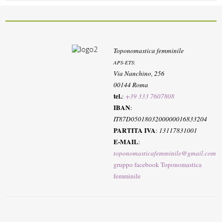
Toponomastica femminile
APS-ETS
:
Via Nanchino, 256
00144 Roma
tel.
:
+39 333 7607808
IBAN
:
IT87D0501803200000016833204
PARTITA IVA
:
13117831001
E-MAIL
:
toponomasticafemminile@gmail.com
gruppo facebook Toponomastica
femminile