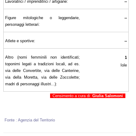
Lavoratrici / imprenditrici / artigiane:
--
Figure mitologiche o leggendarie,
--
personaggi letterari:
Atlete e sportive:
--
Altro (nomi femminili non identificati;
1
toponimi legati a tradizioni locali, ad es.
Iole
via delle Convertite, via delle Canterine,
via della Moretta, via delle Zoccolette;
madri di personaggi illustri...):
Censimento a cura di:
Giulia Salomoni
Fonte : Agenzia del Territorio