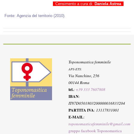
Censimento a cura di:
Daniela Astrea
Fonte: Agenzia del territorio (2010).
Toponomastica femminile
APS-ETS
:
Via Nanchino, 256
00144 Roma
tel.
:
+39 333 7607808
IBAN
:
IT87D0501803200000016833204
PARTITA IVA
:
13117831001
E-MAIL
:
toponomasticafemminile@gmail.com
gruppo facebook Toponomastica