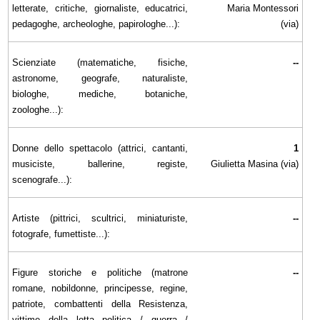
letterate, critiche, giornaliste, educatrici,
Maria Montessori
pedagoghe, archeologhe, papirologhe...):
(via)
Scienziate (matematiche, fisiche,
--
astronome, geografe, naturaliste,
biologhe, mediche, botaniche,
zoologhe...):
Donne dello spettacolo (attrici, cantanti,
1
musiciste, ballerine, registe,
Giulietta Masina (via)
scenografe...):
Artiste (pittrici, scultrici, miniaturiste,
--
fotografe, fumettiste...):
Figure storiche e politiche (matrone
--
romane, nobildonne, principesse, regine,
patriote, combattenti della Resistenza,
vittime della lotta politica / guerra /