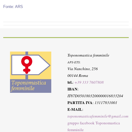
Fonte: ARS
Toponomastica femminile
APS-ETS
:
Via Nanchino, 256
00144 Roma
tel.
:
+39 333 7607808
IBAN
:
IT87D0501803200000016833204
PARTITA IVA
:
13117831001
E-MAIL
:
toponomasticafemminile@gmail.com
gruppo facebook Toponomastica
femminile