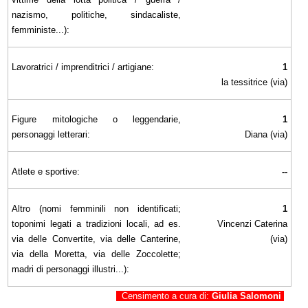
nazismo, politiche, sindacaliste,
femministe...):
Lavoratrici / imprenditrici / artigiane:
1
la tessitrice (via)
Figure mitologiche o leggendarie,
1
personaggi letterari:
Diana (via)
Atlete e sportive:
--
Altro (nomi femminili non identificati;
1
toponimi legati a tradizioni locali, ad es.
Vincenzi Caterina
via delle Convertite, via delle Canterine,
(via)
via della Moretta, via delle Zoccolette;
madri di personaggi illustri...):
Censimento a cura di:
Giulia Salomoni