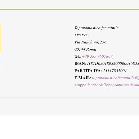
Toponomastica femminile
APS-ETS
:
Via Nanchino, 256
00144 Roma
tel.
:
+39 333 7607808
IBAN
:
IT87D050180320000001683
PARTITA IVA
:
13117831001
E-MAIL
:
toponomasticafemminile@
gruppo facebook Toponomastica femm