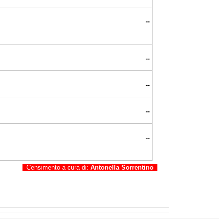
--
--
--
--
--
Censimento a cura di:
Antonella Sorrentino