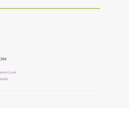
3204
gmail.com
inile