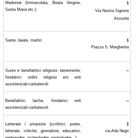
Madonne (Immacolata, Beata Vergine,
1
Santa Maria etc.):
Via Nostra Signora
Assunta
Sante, beate, martiri:
1
Piazza S. Margherita
Suore e benefattrici religiose, benemerite,
--
fondatrici ordini religiosi e/o enti
assistenziali-caritatevoli:
Benefattrici laiche, fondatrici enti
--
assistenziali-caritatevoli:
Letterate / umaniste (scrittrici, poete,
1
letterate, critiche, giornaliste, educatrici,
via Ada Negri
pedagoghe, archeologhe, papirologhe...):