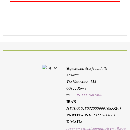
Toponomastica femminile
APS-ETS
:
Via Nanchino, 256
00144 Roma
tel.
:
+39 333 7607808
IBAN
:
IT87D0501803200000016833204
PARTITA IVA
:
13117831001
E-MAIL
:
toponomasticafemminile@gmail.com