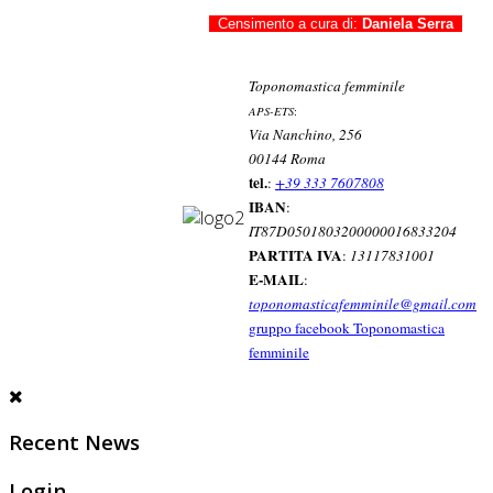
Censimento a cura di:
Daniela Serra
Toponomastica femminile
APS-ETS
:
Via Nanchino, 256
00144 Roma
tel.
:
+39 333 7607808
IBAN
:
IT87D0501803200000016833204
PARTITA IVA
:
13117831001
E-MAIL
:
toponomasticafemminile@gmail.com
gruppo facebook Toponomastica
femminile
Recent News
Login