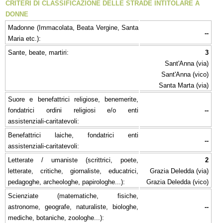
CRITERI DI CLASSIFICAZIONE DELLE STRADE INTITOLARE A
DONNE
Madonne (Immacolata, Beata Vergine, Santa
--
Maria etc.):
Sante, beate, martiri:
3
Sant'Anna (via)
Sant'Anna (vico)
Santa Marta (via)
Suore e benefattrici religiose, benemerite,
fondatrici ordini religiosi e/o enti
--
assistenziali-caritatevoli:
Benefattrici laiche, fondatrici enti
--
assistenziali-caritatevoli:
Letterate / umaniste (scrittrici, poete,
2
letterate, critiche, giornaliste, educatrici,
Grazia Deledda (via)
pedagoghe, archeologhe, papirologhe...):
Grazia Deledda (vico)
Scienziate (matematiche, fisiche,
astronome, geografe, naturaliste, biologhe,
--
mediche, botaniche, zoologhe...):