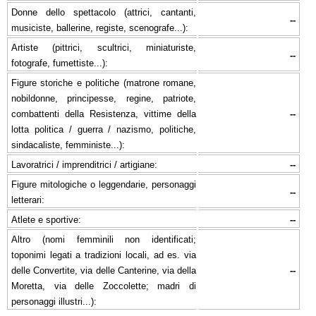
Donne dello spettacolo (attrici, cantanti,
--
musiciste, ballerine, registe, scenografe...):
Artiste (pittrici, scultrici, miniaturiste,
--
fotografe, fumettiste...):
Figure storiche e politiche (matrone romane,
nobildonne, principesse, regine, patriote,
combattenti della Resistenza, vittime della
--
lotta politica / guerra / nazismo, politiche,
sindacaliste, femministe...):
Lavoratrici / imprenditrici / artigiane:
--
Figure mitologiche o leggendarie, personaggi
--
letterari:
Atlete e sportive:
--
Altro (nomi femminili non identificati;
toponimi legati a tradizioni locali, ad es. via
delle Convertite, via delle Canterine, via della
--
Moretta, via delle Zoccolette; madri di
personaggi illustri...):