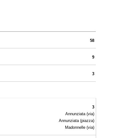
58
9
3
3
Annunziata (via)
Annunziata (piazza)
Madonnelle (via)