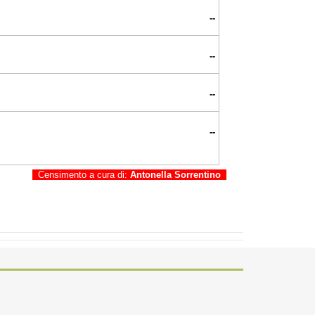
--
--
--
--
Censimento a cura di:
Antonella Sorrentino