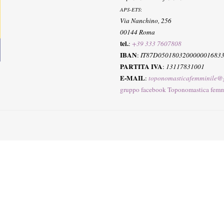
APS-ETS
:
Via Nanchino, 256
00144 Roma
tel.
:
+39 333 7607808
IBAN
:
IT87D050180320000001683
PARTITA IVA
:
13117831001
E-MAIL
:
toponomasticafemminile@
gruppo facebook Toponomastica femm