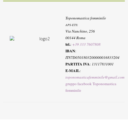
Toponomastica femminile
APS-ETS
:
Via Nanchino, 256
00144 Roma
tel.
:
+39 333 7607808
IBAN
:
IT87D0501803200000016833204
PARTITA IVA
:
13117831001
E-MAIL
:
toponomasticafemminile@gmail.com
gruppo facebook Toponomastica
femminile