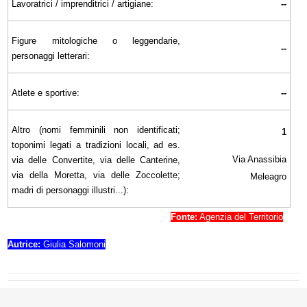
Lavoratrici / imprenditrici / artigiane:
--
Figure mitologiche o leggendarie,
--
personaggi letterari:
Atlete e sportive:
--
Altro (nomi femminili non identificati;
1
toponimi legati a tradizioni locali, ad es.
Via Anassibia
via delle Convertite, via delle Canterine,
via della Moretta, via delle Zoccolette;
Meleagro
madri di personaggi illustri...):
Fonte:
Agenzia del Territorio
Autrice:
Giulia Salomoni