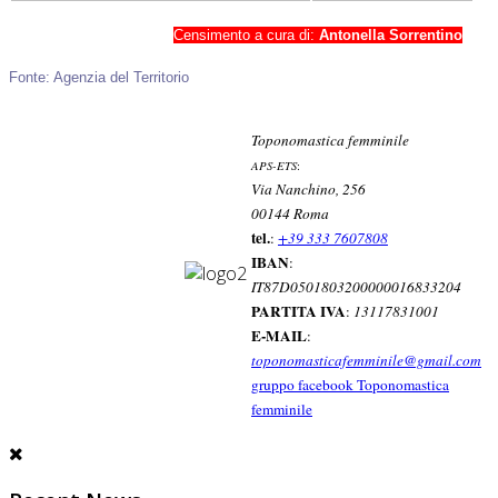
Censimento a cura di:
Antonella Sorrentino
Fonte: Agenzia del Territorio
Toponomastica femminile
APS-ETS
:
Via Nanchino, 256
00144 Roma
tel.
:
+39 333 7607808
IBAN
:
IT87D0501803200000016833204
PARTITA IVA
:
13117831001
E-MAIL
:
toponomasticafemminile@gmail.com
gruppo facebook Toponomastica
femminile