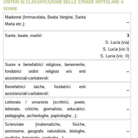
CRITERI DI CLASSIFICAZIONE DELLE STRADE INTITOLARE A
DONNE
Madonne (Immacolata, Beata Vergine, Santa
--
Maria etc.):
Sante, beate, martiri:
3
S. Lucia (via)
S. Lucia (vic I)
S. Lucia (vic. II)
Suore e benefattrici religiose, benemerite,
fondatrici ordini religiosi e/o enti
--
assistenziali-caritatevoli:
Benefattrici laiche, fondatrici enti
--
assistenziali-caritatevoli:
Letterate / umaniste (scrittrici, poete,
letterate, critiche, giornaliste, educatrici,
--
pedagoghe, archeologhe, papirologhe...):
Scienziate (matematiche, fisiche,
astronome, geografe, naturaliste, biologhe,
--
mediche, botaniche, zoologhe...):