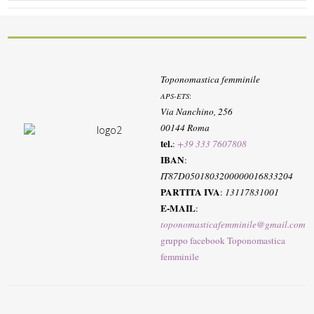
Toponomastica femminile
APS-ETS
:
Via Nanchino, 256
00144 Roma
tel.
:
+39 333 7607808
IBAN
:
IT87D0501803200000016833204
PARTITA IVA
:
13117831001
E-MAIL
:
toponomasticafemminile@gmail.com
gruppo facebook Toponomastica
femminile