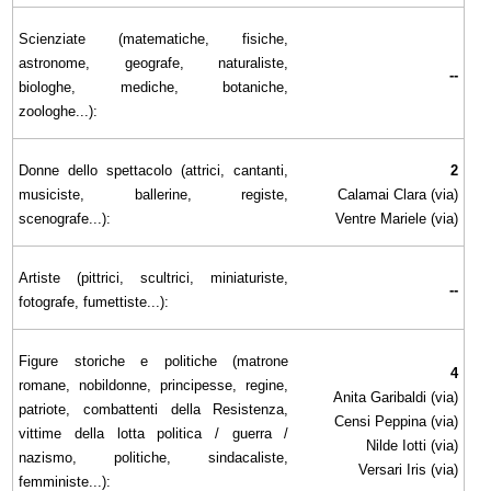
Scienziate (matematiche, fisiche,
astronome, geografe, naturaliste,
--
biologhe, mediche, botaniche,
zoologhe...):
Donne dello spettacolo (attrici, cantanti,
2
musiciste, ballerine, registe,
Calamai Clara (via)
scenografe...):
Ventre Mariele (via)
Artiste (pittrici, scultrici, miniaturiste,
--
fotografe, fumettiste...):
Figure storiche e politiche (matrone
4
romane, nobildonne, principesse, regine,
Anita Garibaldi (via)
patriote, combattenti della Resistenza,
Censi Peppina (via)
vittime della lotta politica / guerra /
Nilde Iotti (via)
nazismo, politiche, sindacaliste,
Versari Iris (via)
femministe...):