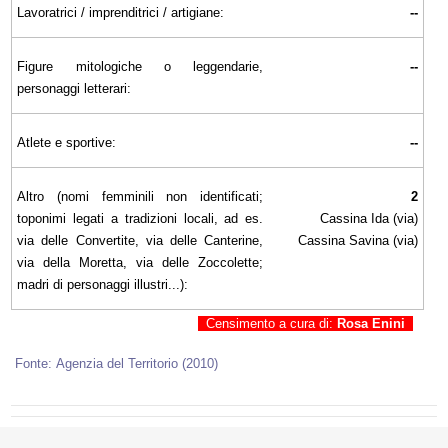
Lavoratrici / imprenditrici / artigiane:
--
Figure mitologiche o leggendarie,
--
personaggi letterari:
Atlete e sportive:
--
Altro (nomi femminili non identificati;
2
toponimi legati a tradizioni locali, ad es.
Cassina Ida (via)
via delle Convertite, via delle Canterine,
Cassina Savina (via)
via della Moretta, via delle Zoccolette;
madri di personaggi illustri...):
Censimento a cura di:
Rosa Enini
Fonte: Agenzia del Territorio (2010)