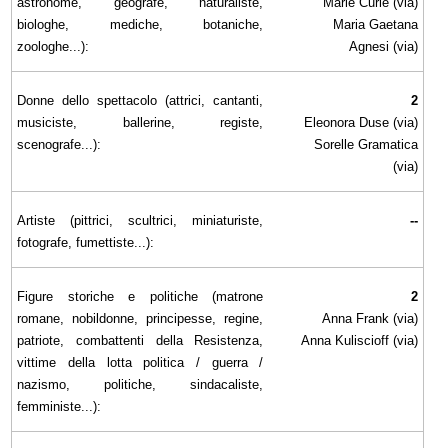
astronome, geografe, naturaliste,
Marie Curie (via)
biologhe, mediche, botaniche,
Maria Gaetana
zoologhe...):
Agnesi (via)
Donne dello spettacolo (attrici, cantanti,
2
musiciste, ballerine, registe,
Eleonora Duse (via)
scenografe...):
Sorelle Gramatica
(via)
Artiste (pittrici, scultrici, miniaturiste,
--
fotografe, fumettiste...):
Figure storiche e politiche (matrone
2
romane, nobildonne, principesse, regine,
Anna Frank (via)
patriote, combattenti della Resistenza,
Anna Kuliscioff (via)
vittime della lotta politica / guerra /
nazismo, politiche, sindacaliste,
femministe...):