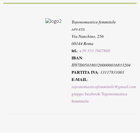
Toponomastica femminile
APS-ETS
:
Via Nanchino, 256
00144 Roma
tel.
:
+39 333 7607808
IBAN
:
IT87D0501803200000016833204
PARTITA IVA
:
13117831001
E-MAIL
:
toponomasticafemminile@gmail.com
gruppo facebook Toponomastica
femminile