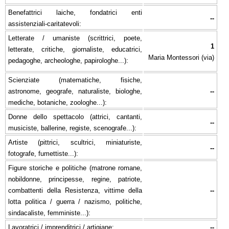
Benefattrici laiche, fondatrici enti
--
assistenziali-caritatevoli:
Letterate / umaniste (scrittrici, poete,
1
letterate, critiche, giornaliste, educatrici,
Maria Montessori (via)
pedagoghe, archeologhe, papirologhe...):
Scienziate (matematiche, fisiche,
astronome, geografe, naturaliste, biologhe,
--
mediche, botaniche, zoologhe...):
Donne dello spettacolo (attrici, cantanti,
--
musiciste, ballerine, registe, scenografe...):
Artiste (pittrici, scultrici, miniaturiste,
--
fotografe, fumettiste...):
Figure storiche e politiche (matrone romane,
nobildonne, principesse, regine, patriote,
combattenti della Resistenza, vittime della
--
lotta politica / guerra / nazismo, politiche,
sindacaliste, femministe...):
Lavoratrici / imprenditrici / artigiane:
--