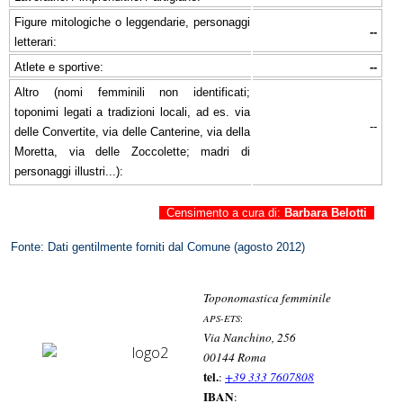
Figure mitologiche o leggendarie, personaggi
--
letterari:
Atlete e sportive:
--
Altro (nomi femminili non identificati;
toponimi legati a tradizioni locali, ad es. via
--
delle Convertite, via delle Canterine, via della
Moretta, via delle Zoccolette; madri di
personaggi illustri...):
Censimento a cura di:
Barbara Belotti
Fonte: Dati gentilmente forniti dal Comune (agosto 2012)
Toponomastica femminile
APS-ETS
:
Via Nanchino, 256
00144 Roma
tel.
:
+39 333 7607808
IBAN
: