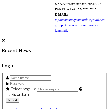
IT87D0501803200000016833204
PARTITA IVA
:
13117831001
E-MAIL
:
toponomasticafemminile@gmail.com
gruppo facebook Toponomastica
femminile
Recent News
Login
Chiave segreta
Ricordami