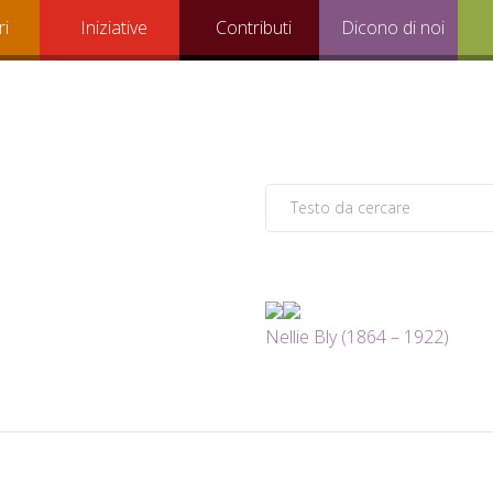
ri
Iniziative
Contributi
Dicono di noi
Nellie Bly (1864 – 1922)