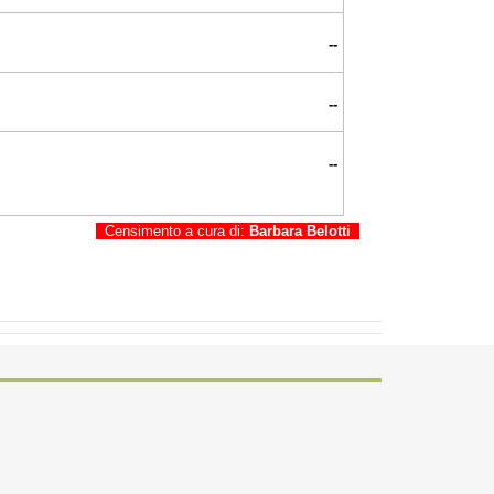
--
--
--
Censimento a cura di:
Barbara Belotti