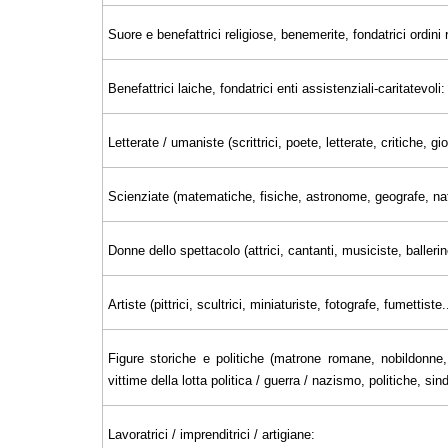
Suore e benefattrici religiose, benemerite, fondatrici ordini r
Benefattrici laiche, fondatrici enti assistenziali-caritatevoli:
Letterate / umaniste (scrittrici, poete, letterate, critiche, 
Scienziate (matematiche, fisiche, astronome, geografe, nat
Donne dello spettacolo (attrici, cantanti, musiciste, ballerin
Artiste (pittrici, scultrici, miniaturiste, fotografe, fumettiste..
Figure storiche e politiche (matrone romane, nobildonne, 
vittime della lotta politica / guerra / nazismo, politiche, sin
Lavoratrici / imprenditrici / artigiane: