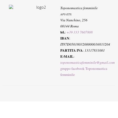
Toponomastica femminile
APS-ETS
:
Via Nanchino, 256
00144 Roma
tel.
:
+39 333 7607808
IBAN
:
IT87D0501803200000016833204
PARTITA IVA
:
13117831001
E-MAIL
:
toponomasticafemminile@gmail.com
gruppo facebook Toponomastica
femminile