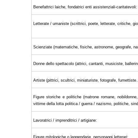
Benefattrici laiche, fondatrici enti assistenziali-caritatevoli:
Letterate / umaniste (scrittrici, poete, letterate, critiche, 
Scienziate (matematiche, fisiche, astronome, geografe, nat
Donne dello spettacolo (attrici, cantanti, musiciste, ballerin
Artiste (pittrici, scultrici, miniaturiste, fotografe, fumettiste..
Figure storiche e politiche (matrone romane, nobildonne, 
vittime della lotta politica / guerra / nazismo, politiche, sin
Lavoratrici / imprenditrici / artigiane:
Figure mitologiche o leggendarie, personaggi letterari: