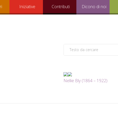
ri
Iniziative
Contributi
Dicono di noi
Nellie Bly (1864 – 1922)