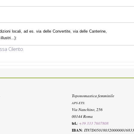
dizioni locali, ad es. via delle Convertite, via delle Canterine,
lustri...):
ssa Cilento.
Toponomastica femminile
APS-ETS
:
Via Nanchino, 256
00144 Roma
tel.
:
+39 333 7607808
IBAN
:
IT87D050180320000001683