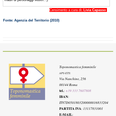
Censimento a cura di
: Livia Capasso
Fonte: Agenzia del Territorio (2010)
Toponomastica femminile
APS-ETS
:
Via Nanchino, 256
00144 Roma
tel.
:
+39 333 7607808
IBAN
:
IT87D0501803200000016833204
PARTITA IVA
:
13117831001
E-MAIL
: