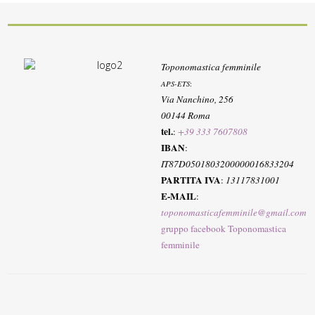
Toponomastica femminile
APS-ETS
:
Via Nanchino, 256
00144 Roma
tel.
:
+39 333 7607808
IBAN
:
IT87D0501803200000016833204
PARTITA IVA
:
13117831001
E-MAIL
:
toponomasticafemminile@gmail.com
gruppo facebook Toponomastica
femminile