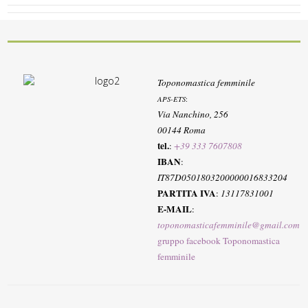
Toponomastica femminile
APS-ETS
:
Via Nanchino, 256
00144 Roma
tel.
:
+39 333 7607808
IBAN
:
IT87D0501803200000016833204
PARTITA IVA
:
13117831001
E-MAIL
:
toponomasticafemminile@gmail.com
gruppo facebook Toponomastica
femminile