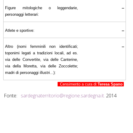
Figure mitologiche o leggendarie,
--
personaggi letterari:
Atlete e sportive:
--
Altro (nomi femminili non identificati;
--
toponimi legati a tradizioni locali, ad es.
via delle Convertite, via delle Canterine,
via della Moretta, via delle Zoccolette;
madri di personaggi illustri...):
Censimento a cura di:
Teresa Spano
Fonte:
sardegnaterritorio@regione.sardegna.it
.
2014