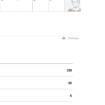
Stampa
159
65
6