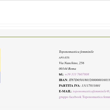
Toponomastica femminile
APS-ETS
:
Via Nanchino, 256
00144 Roma
tel.
:
+39 333 7607808
IBAN
:
IT87D050180320000001683
PARTITA IVA
:
13117831001
E-MAIL
:
toponomasticafemminile@
gruppo facebook Toponomastica femm