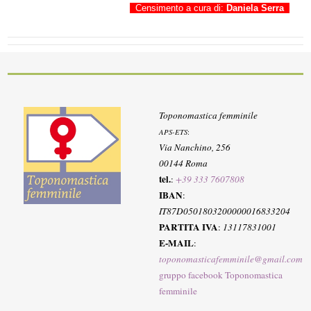
Censimento a cura di:
Daniela Serra
Toponomastica femminile
APS-ETS
:
Via Nanchino, 256
00144 Roma
tel.
:
+39 333 7607808
IBAN
:
IT87D0501803200000016833204
PARTITA IVA
:
13117831001
E-MAIL
:
toponomasticafemminile@gmail.com
gruppo facebook Toponomastica
femminile