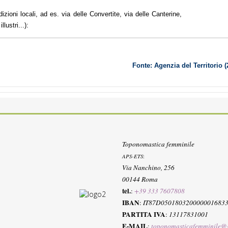
dizioni locali, ad es. via delle Convertite, via delle Canterine,
lustri...):
Fonte: Agenzia del 
Toponomastica femminile
APS-ETS
:
Via Nanchino, 256
00144 Roma
tel.
:
+39 333 7607808
IBAN
:
IT87D050180320000001683
PARTITA IVA
:
13117831001
E-MAIL
:
toponomasticafemminile@