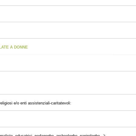
OLATE A DONNE
eligiosi e/o enti assistenziali-caritatevoli:
giornaliste, educatrici, pedagoghe, archeologhe, papirologhe...):