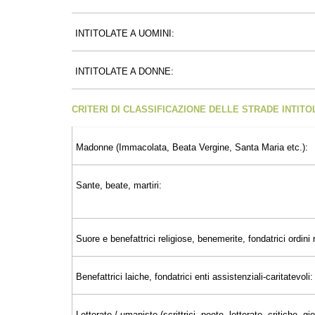
INTITOLATE A UOMINI:
INTITOLATE A DONNE:
CRITERI DI CLASSIFICAZIONE DELLE STRADE INTIT
Madonne (Immacolata, Beata Vergine, Santa Maria etc.):
Sante, beate, martiri:
Suore e benefattrici religiose, benemerite, fondatrici ordini r
Benefattrici laiche, fondatrici enti assistenziali-caritatevoli:
Letterate / umaniste (scrittrici, poete, letterate, critiche, 