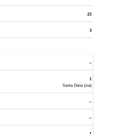
23
3
--
1
Santa Daria (via)
--
--
1