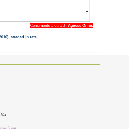
--
Censimento a cura di:
Agnese Onnis
Territorio (2010), stradari in rete
3204
gmail.com