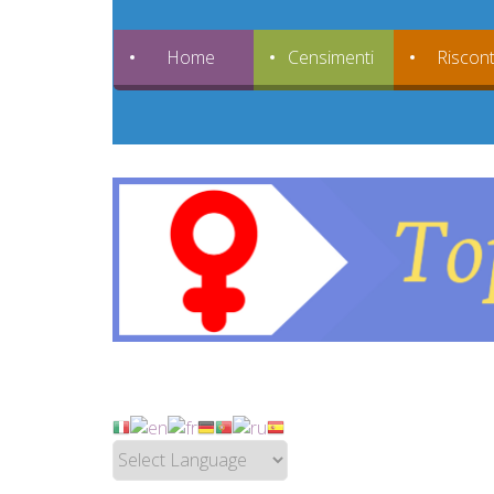
Home
Censimenti
Riscont