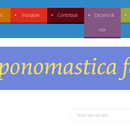
ri
Iniziative
Contributi
Dicono di
noi