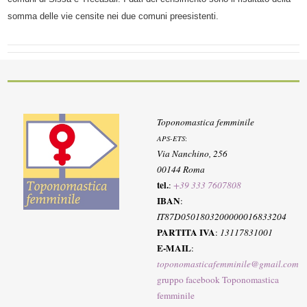
somma delle vie censite nei due comuni preesistenti.
Toponomastica femminile
APS-ETS
:
Via Nanchino, 256
00144 Roma
tel.
:
+39 333 7607808
IBAN
:
IT87D0501803200000016833204
PARTITA IVA
:
13117831001
E-MAIL
:
toponomasticafemminile@gmail.com
gruppo facebook Toponomastica
femminile