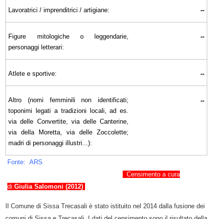
Lavoratrici / imprenditrici / artigiane:
--
Figure mitologiche o leggendarie,
--
personaggi letterari:
Atlete e sportive:
--
Altro (nomi femminili non identificati;
--
toponimi legati a tradizioni locali, ad es.
via delle Convertite, via delle Canterine,
via della Moretta, via delle Zoccolette;
madri di personaggi illustri...):
Fonte: ARS
Censimento a cura
di:
Giulia Salomoni (2012)
Il Comune di Sissa Trecasali è stato istituito nel 2014 dalla fusione dei
comuni di Sissa e Trecasali.
I dati del censimento sono il risultato della