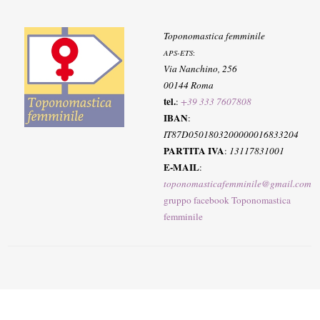
Toponomastica femminile
APS-ETS
:
Via Nanchino, 256
00144 Roma
tel.
:
+39 333 7607808
IBAN
:
IT87D0501803200000016833204
PARTITA IVA
:
13117831001
E-MAIL
:
toponomasticafemminile@gmail.com
gruppo facebook Toponomastica
femminile