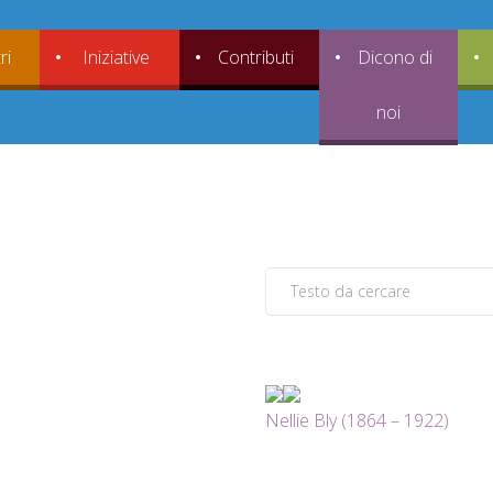
ri
Iniziative
Contributi
Dicono di
noi
Nellie Bly (1864 – 1922)