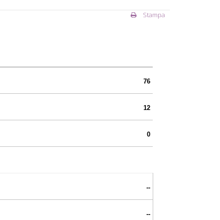
Stampa
76
12
0
--
--