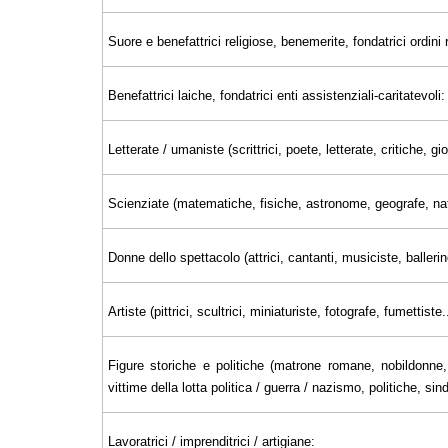
Suore e benefattrici religiose, benemerite, fondatrici ordini r
Benefattrici laiche, fondatrici enti assistenziali-caritatevoli:
Letterate / umaniste (scrittrici, poete, letterate, critiche, 
Scienziate (matematiche, fisiche, astronome, geografe, nat
Donne dello spettacolo (attrici, cantanti, musiciste, ballerin
Artiste (pittrici, scultrici, miniaturiste, fotografe, fumettiste..
Figure storiche e politiche (matrone romane, nobildonne, 
vittime della lotta politica / guerra / nazismo, politiche, sin
Lavoratrici / imprenditrici / artigiane: