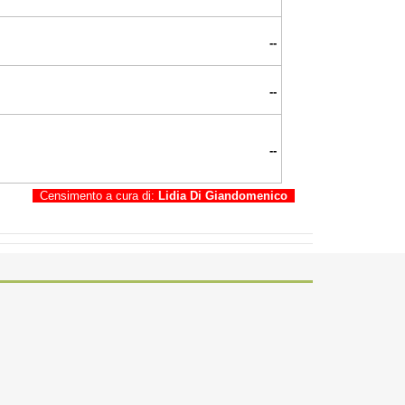
--
--
--
Censimento a cura di:
Lidia Di Giandomenico