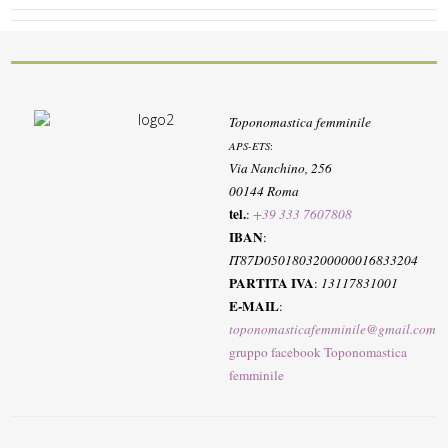
Toponomastica femminile
APS-ETS
:
Via Nanchino, 256
00144 Roma
tel.
:
+39 333 7607808
IBAN
:
IT87D0501803200000016833204
PARTITA IVA
:
13117831001
E-MAIL
:
toponomasticafemminile@gmail.com
gruppo facebook Toponomastica
femminile