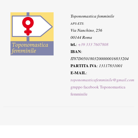
Toponomastica femminile
APS-ETS
:
Via Nanchino, 256
00144 Roma
tel.
:
+39 333 7607808
IBAN
:
IT87D0501803200000016833204
PARTITA IVA
:
13117831001
E-MAIL
:
toponomasticafemminile@gmail.com
gruppo facebook Toponomastica
femminile