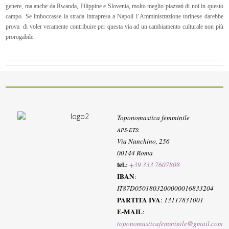
genere, ma anche da Rwanda, Filippine e Slovenia, molto meglio piazzati di noi in questo
campo. Se imboccasse la strada intrapresa a Napoli l’Amministrazione torinese darebbe
prova di voler veramente contribuire per questa via ad un cambiamento culturale non più
prorogabile.
Toponomastica femminile
APS-ETS
:
Via Nanchino, 256
00144 Roma
tel.
:
+39 333 7607808
IBAN
:
IT87D0501803200000016833204
PARTITA IVA
:
13117831001
E-MAIL
:
toponomasticafemminile@gmail.com