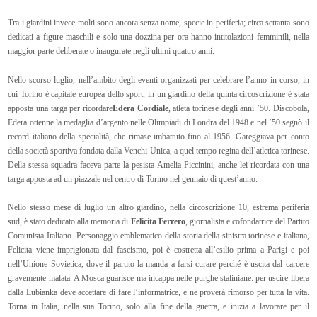
Tra i giardini invece molti sono ancora senza nome, specie in periferia; circa settanta sono
dedicati a figure maschili e solo una dozzina per ora hanno intitolazioni femminili, nella
maggior parte deliberate o inaugurate negli ultimi quattro anni.
Nello scorso luglio, nell’ambito degli eventi organizzati per celebrare l’anno in corso, in
cui Torino è capitale europea dello sport, in un giardino della quinta circoscrizione è stata
apposta una targa per ricordare
Edera Cordiale
, atleta torinese degli anni ’50. Discobola,
Edera ottenne la medaglia d’argento nelle Olimpiadi di Londra del 1948 e nel ’50 segnò il
record italiano della specialità, che rimase imbattuto fino al 1956. Gareggiava per conto
della società sportiva fondata dalla Venchi Unica, a quel tempo regina dell’atletica torinese.
Della stessa squadra faceva parte la pesista Amelia Piccinini, anche lei ricordata con una
targa apposta ad un piazzale nel centro di Torino nel gennaio di quest’anno.
Nello stesso mese di luglio un altro giardino, nella circoscrizione 10, estrema periferia
sud, è stato dedicato alla memoria di
Felicita Ferrero
, giornalista e cofondatrice del Partito
Comunista Italiano. Personaggio emblematico della storia della sinistra torinese e italiana,
Felicita viene imprigionata dal fascismo, poi è costretta all’esilio prima a Parigi e poi
nell’Unione Sovietica, dove il partito la manda a farsi curare perché è uscita dal carcere
gravemente malata. A Mosca guarisce ma incappa nelle purghe staliniane: per uscire libera
dalla Lubianka deve accettare di fare l’informatrice, e ne proverà rimorso per tutta la vita.
Torna in Italia, nella sua Torino, solo alla fine della guerra, e inizia a lavorare per il