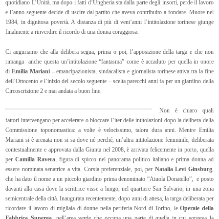
quotidiano L’Unità, ma dopo i fatti d’Ungheria sta dalla parte degli insorti, perde il lavoro
e l’anno seguente decide di uscire dal partito che aveva contribuito a fondare. Muore nel
1984, in dignitosa povertà. A distanza di più di vent’anni l’intitolazione torinese giunge
finalmente a rinverdire il ricordo di una donna coraggiosa.
Ci auguriamo che alla delibera segua, prima o poi, l’apposizione della targa e che non
rimanga anche questa un’intitolazione “fantasma” come è accaduto per quella in onore
di
Emilia Mariani
– emancipazionista, sindacalista e giornalista torinese attiva tra la fine
dell’Ottocento e l’inizio del secolo seguente – scelta parecchi anni fa per un giardino della
Circoscrizione 2 e mai andata a buon fine.
Non è chiaro quali
fattori intervengano per accelerare o bloccare l’iter delle intitolazioni dopo la delibera della
Commissione toponomastica: a volte è velocissimo, talora dura anni. Mentre Emilia
Mariani si è arenata non si sa dove né perché, un’altra intitolazione femminile, deliberata
contestualmente e approvata dalla Giunta nel 2008, è arrivata felicemente in porto, quella
per
Camilla Ravera
, figura di spicco nel panorama politico italiano e prima donna ad
essere nominata senatrice a vita. Corsia preferenziale, poi, per
Natalia Levi Ginsburg
,
che ha dato il nome a un piccolo giardino prima denominato “Aiuola Donatello”, e posto
davanti alla casa dove la scrittrice visse a lungo, nel quartiere San Salvario, in una zona
semicentrale della città. Inaugurata recentemente, dopo anni di attesa, la targa deliberata per
ricordare il lavoro di migliaia di donne nella periferia Nord di Torino, le
Operaie della
Fabbrica Superga
, nell’area verde che occupa una parte di quella in cui sorgeva la