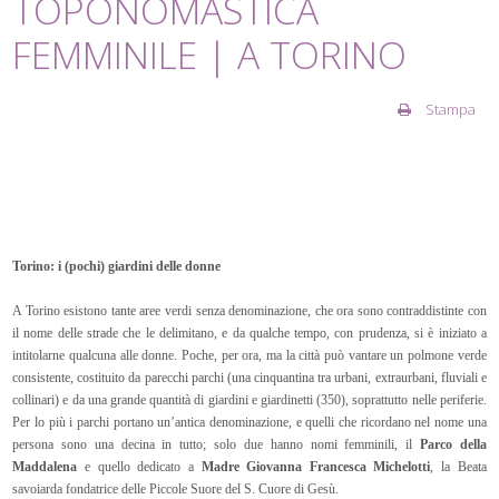
TOPONOMASTICA
FEMMINILE | A TORINO
Stampa
Torino: i (pochi) giardini delle donne
A Torino esistono tante aree verdi senza denominazione, che ora sono contraddistinte con
il nome delle strade che le delimitano, e da qualche tempo, con prudenza, si è iniziato a
intitolarne qualcuna alle donne. Poche, per ora, ma la città può vantare un polmone verde
consistente, costituito da parecchi parchi (una cinquantina tra urbani, extraurbani, fluviali e
collinari) e da una grande quantità di giardini e giardinetti (350), soprattutto nelle periferie.
Per lo più i parchi portano un’antica denominazione, e quelli che ricordano nel nome una
persona sono una decina in tutto; solo due hanno nomi femminili, il
Parco della
Maddalena
e quello dedicato a
Madre Giovanna Francesca Michelotti
, la Beata
savoiarda fondatrice delle Piccole Suore del S. Cuore di Gesù.