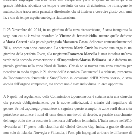
grande fabbrica, abbattuta da tempo e sostituita da case di abitazione: ne rimangono le
malinconiche tracce nella palazzina direzionale, che si iniziava a costruire giusto cent’anni
fa, e che da tempo aspetta una degna riutilizzazione.
Il 25 Novembre del 2014, in un giardino della terza circoscrizione, è stata inaugurata la
targa con cui si è voluto ricordare le
Vittime di femminicidio
, mentre quelle dedicate
a
Maria Goretti
e alla psicologa
Angiola Massucco Costa
, deliberate contestualmente nel
2014, ancora non sono comparse. La scienziata
Marie Curie
ha invece una targa in un
giardino della periferia Ovest, alla magistrata
Francesca Morvillo
è stata intitolata un’area
verde nella seconda circoscrizione e all’imprenditrice
Marisa Bellisario
si
è dedicato un
piccolo giardino nella zona Nord di Torino. Chissà se si troverà una zona cittadina per
ricordare in modo degno le 21 donne dell’Assemblea Costituente? La richiesta, presentata
da Toponomastica femminile e Snoq?Torino in occasione dell’8 Marzo scorso, è stata
accolta dall’organo competente, ma ancora non è stata individuata un’area opportuna.
A Napoli, nel regolamento della Commissione toponomastica è stata inserita una clausola
che prevede obbligatoriamente, per le nuove intitolazioni, il criterio del riequilibrio di
genere. Se nel capoluogo piemontese si seguisse questo esempio, le zone verdi della città
potrebbero assumere i nomi di tante donne meritevoli di ricordo, a parziale risarcimento
del lungo oblio che ha oscurato la memoria dell’azione femminile. L’Italia ancora nel 2015
vivacchia al 41° posto nella classifica del Global Gender Gap Index, a grande distanza
non solo da Islanda, Norvegia e Finlandia, i Paesi più impegnati a ridurre le differenze di